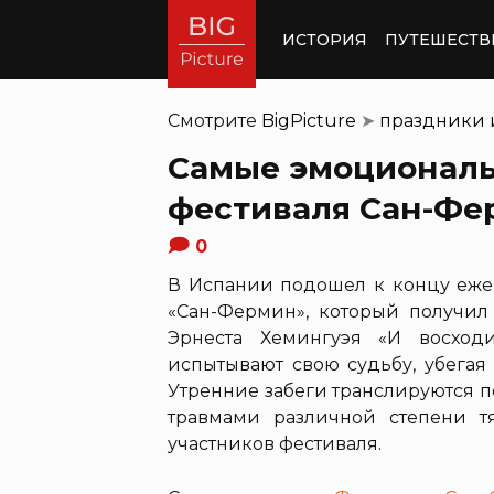
ИСТОРИЯ
ПУТЕШЕСТВ
Смотрите
BigPicture
➤
праздники 
Самые эмоциональ
фестиваля Сан-Фе
0
В Испании подошел к концу еж
«Сан-Фермин», который получил
Эрнеста Хемингуэя «И восход
испытывают свою судьбу, убегая
Утренние забеги транслируются п
травмами различной степени т
участников фестиваля.