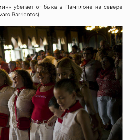
мин» убегает от быка в Памплоне на севере
varo Barrientos)