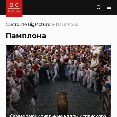
Поиск
Смотрите
BigPicture
➤
Памплона
Памплона
Самые эмоциональные кадры испанского