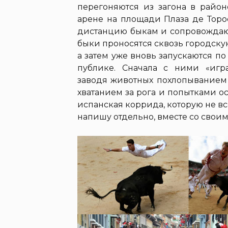
перегоняются из загона в райо
арене на площади Плаза де Торо
дистанцию быкам и сопровождающ
быки проносятся сквозь городскую
а затем уже вновь запускаются п
публике. Сначала с ними «игр
заводя животных похлопыванием 
хватанием за рога и попытками ос
испанская коррида, которую не все
напишу отдельно, вместе со своим