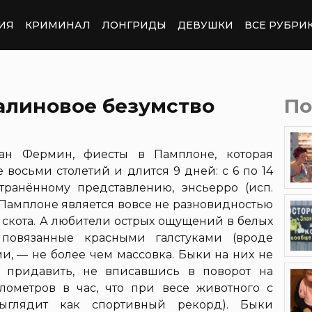
ИЯ
КРИМИНАЛ
ЛОНГРИДЫ
ДЕВУШКИ
ВСЕ РУБРИ
алиновое безумство
По
Сан Фермин, фиесты в Памплоне, которая
восьми столетий и длится 9 дней: с 6 по 14
ранённому представлению, энсьерро (исп.
 в Памплоне является вовсе не разновидностью
 скота. А любители острых ощущений в белых
, повязанные красными галстуками (вроде
и, — не более чем массовка. Быки на них не
 и придавить, не вписавшись в поворот на
лометров в час, что при весе животного с
ыглядит как спортивный рекорд). Быки