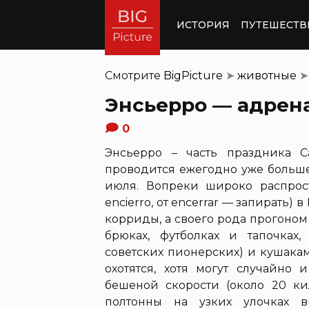
ИСТОРИЯ
ПУТЕШЕСТВ
Смотрите
BigPicture
➤
животные
➤
Энсьерро — адрен
0
Энсьерро – часть праздника 
проводится ежегодно уже больше 
июля. Вопреки широко распрост
encierro, от encerrar — запирать)
корриды, а своего рода прогоном
брюках, футболках и тапочках
советских пионерских) и кушакам
охотятся, хотя могут случайно
бешеной скорости (около 20 ки
полтонны на узких улочках в