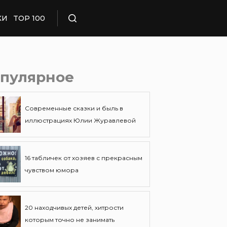
КИ
TOP 100
Поиск
пулярное
Современные сказки и быль в
иллюстрациях Юлии Журавлевой
16 табличек от хозяев с прекрасным
чувством юмора
20 находчивых детей, хитрости
которым точно не занимать