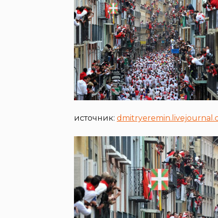
источник:
dmitryeremin.livejournal