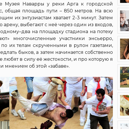
не Музея Наварры у реки Арга к городской
с, общая площадь пути – 850 метров. На всю
им их энтузиастам хватает 2-3 минут. Затем
 арену, выбегают с неё через один из входов,
о одному–два на площадку стадиона на потеху
ают» многочисленные участники энсьерро,
по их телам скрученными в рулон газетами,
едлать быков, а затем начинается собственно
 любят в силу её жестокости, и про которую я
и мнением об этой «забаве».