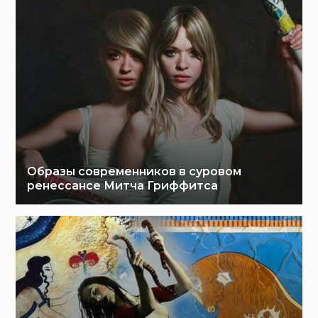
Образы современников в суровом
ренессансе Митча Гриффитса