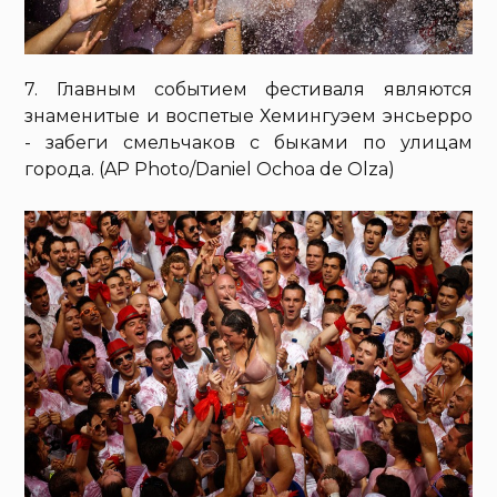
7. Главным событием фестиваля являются
знаменитые и воспетые Хемингуэем энсьерро
- забеги смельчаков с быками по улицам
города. (AP Photo/Daniel Ochoa de Olza)