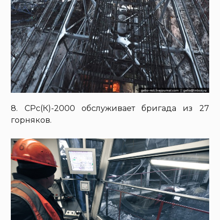
8. СРс(К)-2000 обслуживает бригада из 27
горняков.