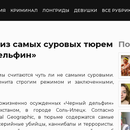
ИЯ
КРИМИНАЛ
ЛОНГРИДЫ
ДЕВУШКИ
ВСЕ РУБРИ
 из самых суровых тюрем
По
ельфин»
ы считаются чуть ли не самыми суровыми.
енита строгим режимом и заключенными,
пожизненно осужденных «Черный дельфин»
хстаном, в городе Соль-Илецк. Согласно
al Geographic, в тюрьме содержатся самые
серийные убийцы, каннибалы и террористы.