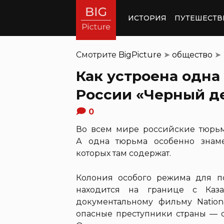
ИСТОРИЯ
ПУТЕШЕСТВ
Смотрите
BigPicture
➤
общество
➤
Как устроена одна
России «Черный д
0
Во всем мире российские тюрьм
А одна тюрьма особенно знам
которых там содержат.
Колония особого режима для 
находится на границе с Каза
документальному фильму Nation
опасные преступники страны — 