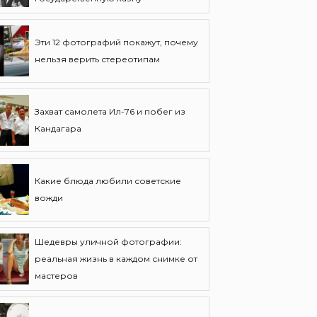
Эти 12 фотографий покажут, почему
нельзя верить стереотипам
Захват самолета Ил-76 и побег из
Кандагара
Какие блюда любили советские
вожди
Шедевры уличной фотографии:
реальная жизнь в каждом снимке от
мастеров