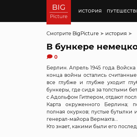
ИСТОРИЯ
ПУТЕШЕСТВ
Смотрите
BigPicture
➤
история
➤
В бункере немецко
0
Берлин. Апрель 1945 года. Войска
конца войны остались считанные
все глубже и глубже уходит гл
бункеры, где сидя за толстыми б
с Адольфом Гитлером, отдают по
Карта окруженного Берлина; п
полная окурков; пустые бутылки 
генерал-майора Вермахта…
Кто знает, какими были его после