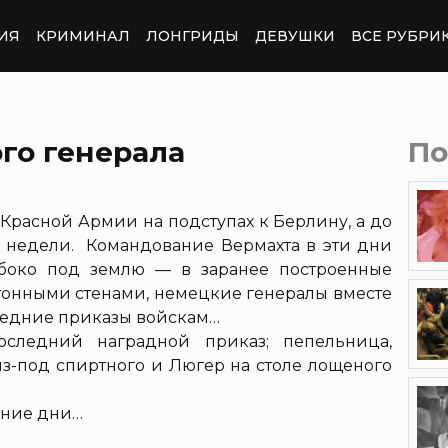
ИЯ
КРИМИНАЛ
ЛОНГРИДЫ
ДЕВУШКИ
ВСЕ РУБРИ
го генерала
По
 Красной Армии на подступах к Берлину, а до
 недели. Командование Вермахта в эти дни
убоко под землю — в заранее построенные
етонными стенами, немецкие генералы вместе
следние приказы войскам…
оследний наградной приказ; пепельница,
из-под спиртного и Люгер на столе лощеного
дние дни…