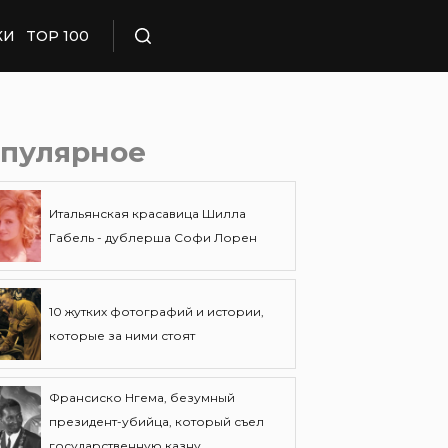
КИ
TOP 100
Поиск
пулярное
Итальянская красавица Шилла
Габель - дублерша Софи Лорен
10 жутких фотографий и истории,
которые за ними стоят
Франсиско Нгема, безумный
президент-убийца, который съел
государственную казну