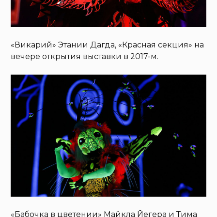
«Викарий» Этании Дагда, «Красная секция» на
вечере открытия выставки в 2017-м.
«Бабочка в цветении» Майкла Йегера и Тима