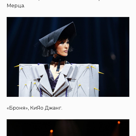
Мерца.
«Броня», КиЯо Джанг.