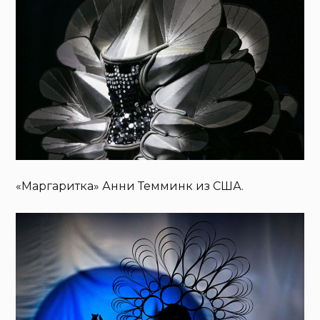
«Маргаритка» Анни Темминк из США.