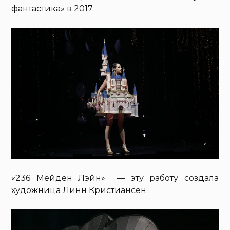
фантастика» в 2017.
«236 Мейден Лэйн» — эту работу создала
художница Линн Кристиансен.