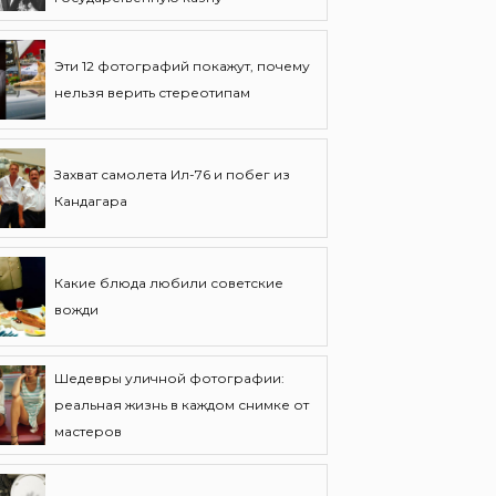
Эти 12 фотографий покажут, почему
нельзя верить стереотипам
Захват самолета Ил-76 и побег из
Кандагара
Какие блюда любили советские
вожди
Шедевры уличной фотографии:
реальная жизнь в каждом снимке от
мастеров