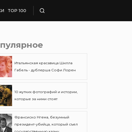
КИ
TOP 100
Поиск
пулярное
Итальянская красавица Шилла
Габель - дублерша Софи Лорен
10 жутких фотографий и истории,
которые за ними стоят
Франсиско Нгема, безумный
президент-убийца, который съел
государственную казну