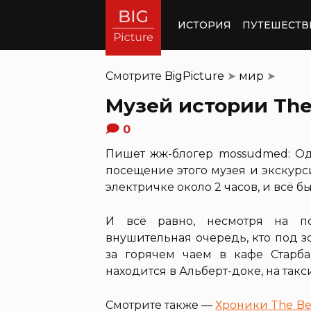
ИСТОРИЯ
ПУТЕШЕСТВ
Смотрите
BigPicture
➤
мир
➤
Музей истории The
0
Пишет жж-блогер mossudmed: Од
посещение этого музея и экскурс
электричке около 2 часов, и всё 
И всё равно, несмотря на по
внушительная очередь, кто под з
за горячем чаем в кафе Старбак
находится в Альберт-доке, на такс
Смотрите также —
Хроники The Be