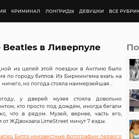
ИЯ
КРИМИНАЛ
ЛОНГРИДЫ
ДЕВУШКИ
ВСЕ РУБРИ
 Beatles в Ливерпуле
По
ной из целей этой поездки в Англию было
ия по городу битлов. Из Бирмингема ехать на
бы ничего, но погода стояла наимерзейшая…
году, у дверей музея стояла довольно
онтом, кто просто под дождём, иногда бегали
с, что в рядом. Музей, вернее, часть его,
и от ЖДвокзала LimeStreet минут 7 езды.
atles
,
Битлз неизвестные фотографии первого