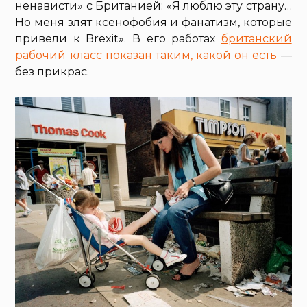
ненависти» с Британией: «Я люблю эту страну…
Но меня злят ксенофобия и фанатизм, которые
привели к Brexit». В его работах
британский
рабочий класс показан таким, какой он есть
—
без прикрас.