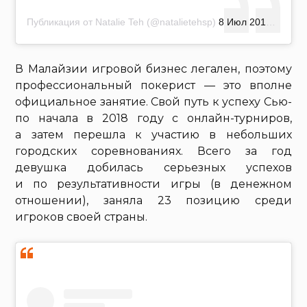
Публикация от Natalie Teh (@natalietehsp)
8 Июл 2018 в 1:23 PDT
В Малайзии игровой бизнес легален, поэтому
профессиональный покерист — это вполне
официальное занятие. Свой путь к успеху Сью-
по начала в 2018 году с онлайн-турниров,
а затем перешла к участию в небольших
городских соревнованиях. Всего за год
девушка добилась серьезных успехов
и по результативности игры (в денежном
отношении), заняла 23 позицию среди
игроков своей страны.