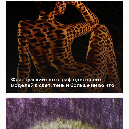
Французский фотограф одел своих
моделей в свет, тень и больше ни во что