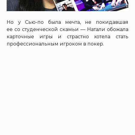
Но у Сью-по была мечта, не покидавшая
ее со студенческой скамьи — Натали обожала
карточные игры и страстно хотела стать
профессиональным игроком в покер.