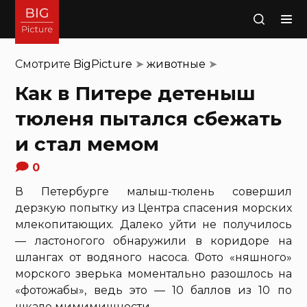
Поиск
Смотрите
BigPicture
➤
животные
➤
Как в Питере детеныш
тюленя пытался сбежать
и стал мемом
0
В Петербурге малыш-тюлень совершил
дерзкую попытку из Центра спасения морских
млекопитающих. Далеко уйти не получилось
— ластоногого обнаружили в коридоре на
шлангах от водяного насоса. Фото «няшного»
морского зверька моментально разошлось на
«фотожабы», ведь это — 10 баллов из 10 по
шкале мимимишности.