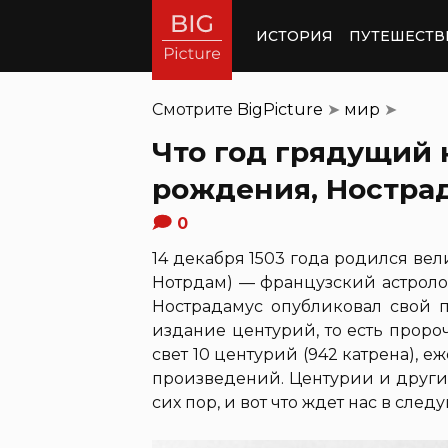
ИСТОРИЯ
ПУТЕШЕСТВ
Смотрите
BigPicture
➤
мир
➤
Что год грядущий 
рождения, Ностра
0
14 декабря 1503 года родился в
Нотрдам) — французский астролог,
Нострадамус опубликовал свой 
издание центурий, то есть пророч
свет 10 центурий (942 катрена), 
произведений. Центурии и други
сих пор, и вот что ждет нас в сле