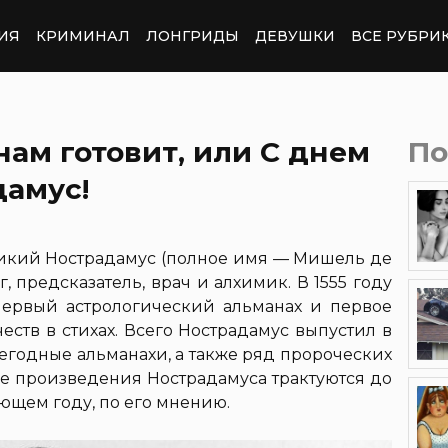
ИЯ
КРИМИНАЛ
ЛОНГРИДЫ
ДЕВУШКИ
ВСЕ РУБРИ
нам готовит, или С днем
По
дамус!
еликий Нострадамус (полное имя — Мишель де
 предсказатель, врач и алхимик. В 1555 году
первый астрологический альманах и первое
еств в стихах. Всего Нострадамус выпустил в
ежегодные альманахи, а также ряд пророческих
е произведения Нострадамуса трактуются до
дующем году, по его мнению.