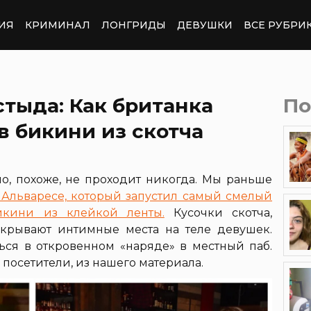
ИЯ
КРИМИНАЛ
ЛОНГРИДЫ
ДЕВУШКИ
ВСЕ РУБРИ
стыда: Как британка
По
в бикини из скотча
о, похоже, не проходит никогда. Мы раньше
Альваресе, который запустил самый смелый
кини из клейкой ленты.
Кусочки скотча,
крывают интимные места на теле девушек.
ся в откровенном «наряде» в местный паб.
 посетители, из нашего материала.