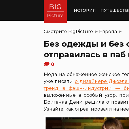
ИСТОРИЯ
ПУТЕШЕСТВ
Смотрите
BigPicture
➤
Европа
➤
Без одежды и без 
отправилась в паб 
0
Мода на обнаженное женское тел
уже писали
о дизайнере Джоэле 
тренд в фэшн-индустрии — би
выложенные в особый узор, при
Британка Дени решила отправить
Узнайте, как отреагировали на нее