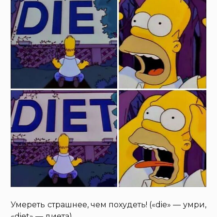
Умереть страшнее, чем похудеть! («die» — умри,
«diet» — диета)