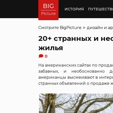
ИСТОРИЯ
ПУТЕШЕСТВ
Смотрите
BigPicture
➤
дизайн и ар
20+ странных и н
жилья
0
На американских сайтах по прода
забавных, и необоснованно д
американцы высмеивают в интерн
странных объявлений о продаже ж