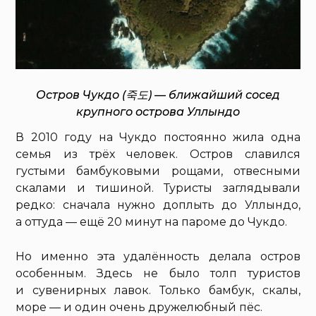
Остров Чукдо (죽도) — ближайший сосед
крупного острова Уллындо
В 2010 году на Чукдо постоянно жила одна
семья из трёх человек. Остров славился
густыми бамбуковыми рощами, отвесными
скалами и тишиной. Туристы заглядывали
редко: сначала нужно доплыть до Уллындо,
а оттуда — ещё 20 минут на пароме до Чукдо.
Но именно эта удалённость делала остров
особенным. Здесь не было толп туристов
и сувенирных лавок. Только бамбук, скалы,
море — и один очень дружелюбный пёс.