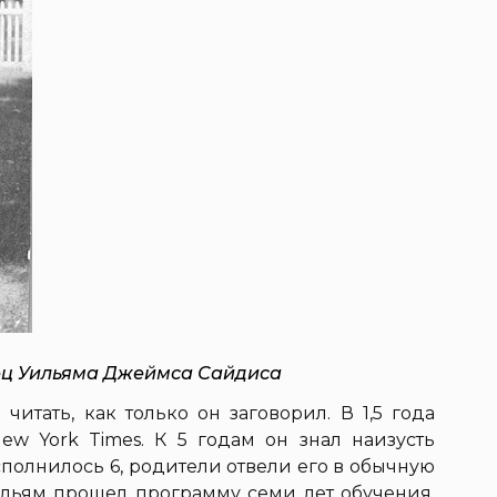
ец Уильяма Джеймса Сайдиса
читать, как только он заговорил. В 1,5 года
w York Times. К 5 годам он знал наизусть
сполнилось 6, родители отвели его в обычную
ильям прошел программу семи лет обучения,