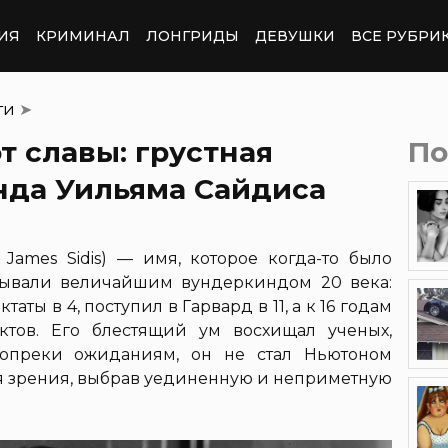
ИЯ
КРИМИНАЛ
ЛОНГРИДЫ
ДЕВУШКИ
ВСЕ РУБРИ
ти
➤
т славы: грустная
По
нда Уильяма Сайдиса
James Sidis) — имя, которое когда-то было
азывали величайшим вундеркиндом 20 века:
ктаты в 4, поступил в Гарвард в 11, а к 16 годам
ктов. Его блестящий ум восхищал ученых,
вопреки ожиданиям, он не стал Ньютоном
ля зрения, выбрав уединенную и неприметную