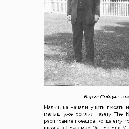
Борис Сайдис, от
Мальчика начали учить писать и 
малыш уже осилил газету The Ne
расписание поездов. Когда ему и
школу в Бруклине. За полгода У