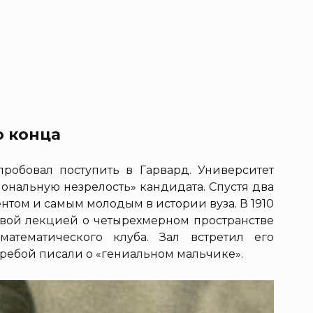
о конца
опробовал поступить в Гарвард. Университет
иональную незрелость» кандидата. Спустя два
тудентом и самым молодым в истории вуза. В 1910
овой лекцией о четырехмерном пространстве
атематического клуба. Зал встретил его
еребой писали о «гениальном мальчике».