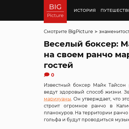
ИСТОРИЯ
ПУТЕШЕСТВ
Смотрите
BigPicture
➤
знаменитос
Веселый боксер: 
на своем ранчо ма
гостей
0
Известный боксер Майк Тайсон р
ведут здоровый способ жизни. З
марихуаны
. Он утверждает, что эт
строит огромное ранчо в Кали
планокуров. На территории ранчо
гольфа и будут проводиться музы