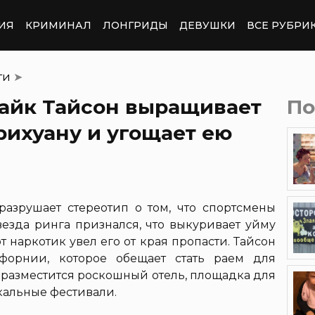
ИЯ
КРИМИНАЛ
ЛОНГРИДЫ
ДЕВУШКИ
ВСЕ РУБРИ
ти
➤
Майк Тайсон выращивает
По
рихуану и угощает ею
азрушает стереотип о том, что спортсмены
везда ринга признался, что выкуривает уйму
от наркотик увел его от края пропасти. Тайсон
форнии, которое обещает стать раем для
 разместится роскошный отель, площадка для
кальные фестивали.