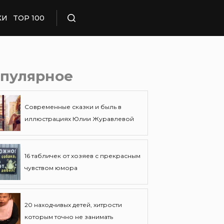
КИ
TOP 100
Поиск
пулярное
Современные сказки и быль в
иллюстрациях Юлии Журавлевой
16 табличек от хозяев с прекрасным
чувством юмора
20 находчивых детей, хитрости
которым точно не занимать