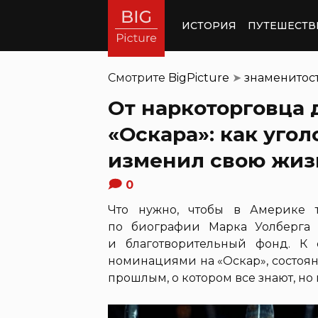
ИСТОРИЯ
ПУТЕШЕСТВ
Смотрите
BigPicture
➤
знаменитос
От наркоторговца 
«Оскара»: как уго
изменил свою жиз
0
Что нужно, чтобы в Америке 
по биографии Марка Уолберга
и благотворительный фонд. К 
номинациями на «Оскар», состоя
прошлым, о котором все знают, но 