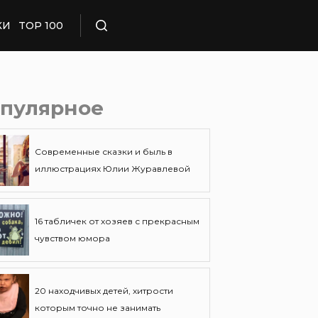
КИ
TOP 100
Поиск
пулярное
Современные сказки и быль в
иллюстрациях Юлии Журавлевой
16 табличек от хозяев с прекрасным
чувством юмора
20 находчивых детей, хитрости
которым точно не занимать