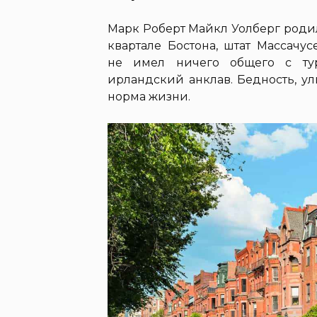
Марк Роберт Майкл Уолберг родил
квартале Бостона, штат Массачус
не имел ничего общего с тур
ирландский анклав. Бедность, у
норма жизни.