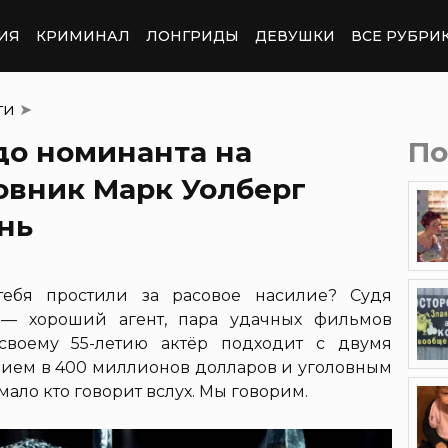
ИЯ
КРИМИНАЛ
ЛОНГРИДЫ
ДЕВУШКИ
ВСЕ РУБРИ
ти
➤
до номинанта на
По
ловник Марк Уолберг
нь
тебя простили за расовое насилие? Судя
 — хороший агент, пара удачных фильмов
своему 55-летию актёр подходит с двумя
нием в 400 миллионов долларов и уголовным
мало кто говорит вслух. Мы говорим.