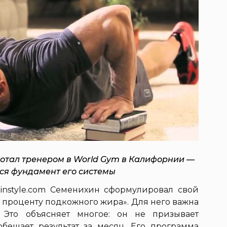
аботал тренером в World Gym в Калифорнии —
лся фундамент его системы
e-instyle.com Семенихин сформулировал свой
о проценту подкожного жира». Для него важна
 Это объясняет многое: он не призывает
бещает результат за месяц. Его программа