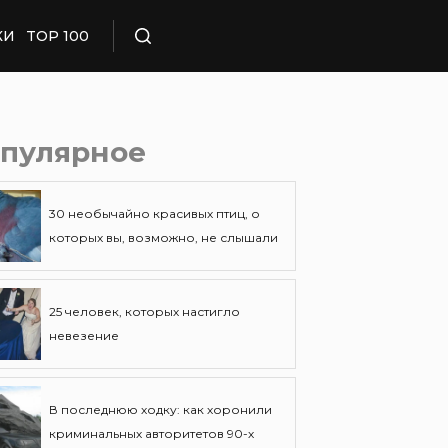
КИ
TOP 100
Поиск
пулярное
30 необычайно красивых птиц, о
которых вы, возможно, не слышали
25 человек, которых настигло
невезение
В последнюю ходку: как хоронили
криминальных авторитетов 90-х