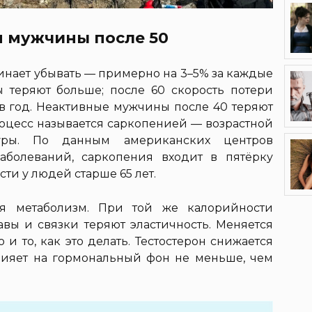
м мужчины после 50
инает убывать — примерно на 3–5% за каждые
 теряют больше; после 60 скорость потери
 в год. Неактивные мужчины после 40 теряют
роцесс называется саркопенией — возрастной
туры. По данным американских центров
аболеваний, саркопения входит в пятёрку
ти у людей старше 65 лет.
я метаболизм. При той же калорийности
тавы и связки теряют эластичность. Меняется
о и то, как это делать. Тестостерон снижается
лияет на гормональный фон не меньше, чем