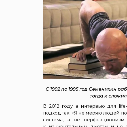
С 1992 по 1995 год Семенихин р
тогда и сложи
В 2012 году в интервью для lif
подход так: «Я не меряю людей п
система, а не перфекционизм.
к изнурительным диетам и не о