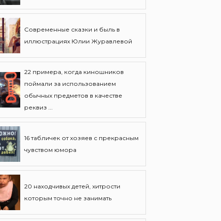
Современные сказки и быль в
иллюстрациях Юлии Журавлевой
22 примера, когда киношников
поймали за использованием
обычных предметов в качестве
реквиз ...
16 табличек от хозяев с прекрасным
чувством юмора
20 находчивых детей, хитрости
которым точно не занимать