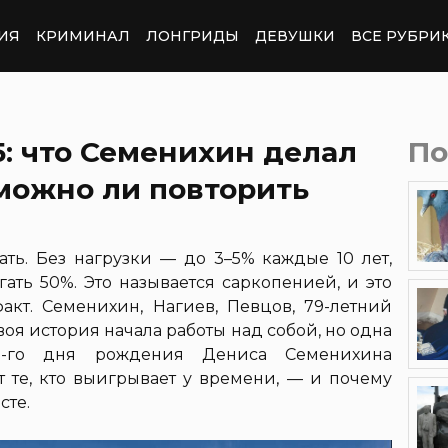
ИЯ
КРИМИНАЛ
ЛОНГРИДЫ
ДЕВУШКИ
ВСЕ РУБРИ
5: что Семенихин делал
По
 можно ли повторить
ь. Без нагрузки — до 3–5% каждые 10 лет,
гать 50%. Это называется саркопенией, и это
кт. Семенихин, Нагиев, Певцов, 79-летний
оя история начала работы над собой, но одна
55-го дня рождения Дениса Семенихина
т те, кто выигрывает у времени, — и почему
сте.