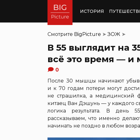
ИСТОРИЯ
ПУТЕШЕСТВ
Смотрите
BigPicture
➤
ЗОЖ
➤
В 55 выглядит на 3
всё это время — и
0
После 30 мышцы начинают убыват
и к 70 годам потери могут дости
не страшилка, а медицинский фа
китаец Ван Дэшунь — у каждого св
логика результата. В день 
рассказываем, что именно делаю
начинать не поздно в любом возра