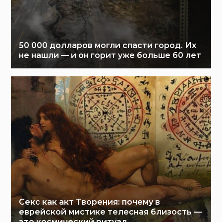
50 000 долларов могли спасти город. Их
не нашли — и он горит уже больше 60 лет
Секс как акт Творения: почему в
еврейской мистике телесная близость —
это космический ритуал