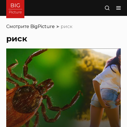
Поиск
Смотрите
BigPicture
➤
риск
риск