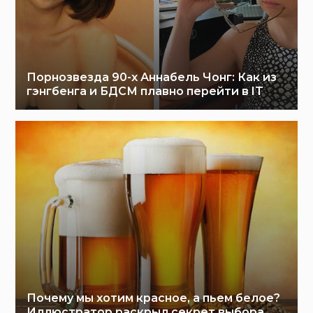
Порнозвезда 90-х Аннабель Чонг: Как из
гэнгбенга и БДСМ плавно перейти в IT
Почему мы хотим красное, а пьем белое?
Иллюстратор раскрыл секрет выбора