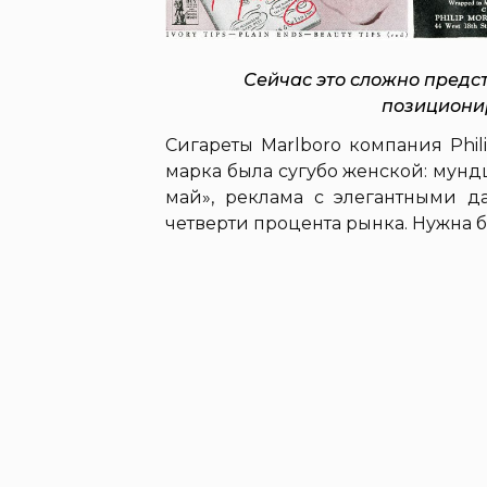
Сейчас это сложно предст
позициони
Сигареты Marlboro компания Phili
марка была сугубо женской: мундш
май», реклама с элегантными д
четверти процента рынка. Нужна б