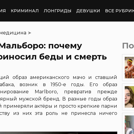
ИЯ
КРИМИНАЛ
ЛОНГРИДЫ
ДЕВУШКИ
ВСЕ РУБРИ
 медицина
➤
Мальборо: почему
По
риносил беды и смерть
щий образ американского мачо и ставший
абака, возник в 1950-е годы. Его образ
нирование Marlboro, превратив прежде
лярный мужской бренд. В разные годы образ
ой примеряли актёры и просто крепкие парни
ству из них эта роль не принесла ничего