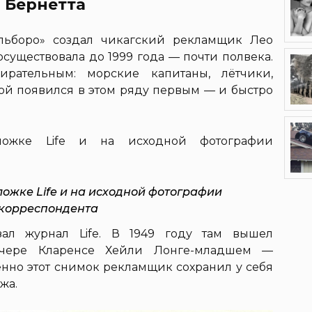
 Бернетта
льборо» создал чикагский рекламщик Лео
осуществовала до 1999 года — почти полвека.
ирательным: морские капитаны, лётчики,
бой появился в этом ряду первым — и быстро
ложке Life и на исходной фотографии
корреспондента
зал журнал Life. В 1949 году там вышел
нчере Кларенсе Хейли Лонге-младшем —
енно этот снимок рекламщик сохранил у себя
жа.