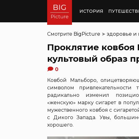
ИСТОРИЯ
ПУТЕШЕСТВ
Смотрите
BigPicture
➤
здоровье и
Проклятие ковбоя 
культовый образ п
0
Ковбой Мальборо, олицетворяю
символом привлекательности т
радикально изменил позицио
«женскую» марку сигарет в попу
мужественного ковбоя с сигарет
с Дикого Запада. Увы, большин
хорошего.