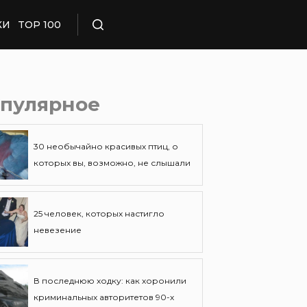
КИ
TOP 100
Поиск
пулярное
30 необычайно красивых птиц, о
которых вы, возможно, не слышали
25 человек, которых настигло
невезение
В последнюю ходку: как хоронили
криминальных авторитетов 90-х