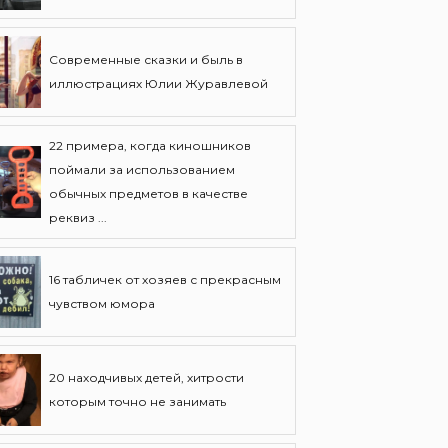
Современные сказки и быль в
иллюстрациях Юлии Журавлевой
22 примера, когда киношников
поймали за использованием
обычных предметов в качестве
реквиз ...
16 табличек от хозяев с прекрасным
чувством юмора
20 находчивых детей, хитрости
которым точно не занимать