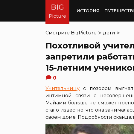
ИСТОРИЯ
ПУТЕШЕСТВ
Смотрите
BigPicture
➤
дети
➤
Похотливой учите
запретили работат
15-летним ученико
0
Учительницу
с позором выгнали
интимной связи с несовершенн
Майами больше не сможет препод
стало известно, что она занималас
своем доме. Подробности скандал