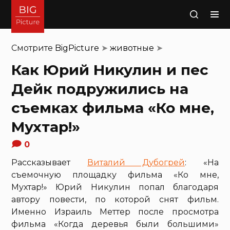
Поиск
Смотрите
BigPicture
➤
животные
➤
Как Юрий Никулин и пес
Дейк подружились на
съемках фильма «Ко мне,
Мухтар!»
0
Рассказывает
Виталий Дубогрей
: «На
съемочную площадку фильма «Ко мне,
Мухтар!» Юрий Никулин попал благодаря
автору повести, по которой снят фильм.
Именно Израиль Меттер после просмотра
фильма «Когда деревья были большими»