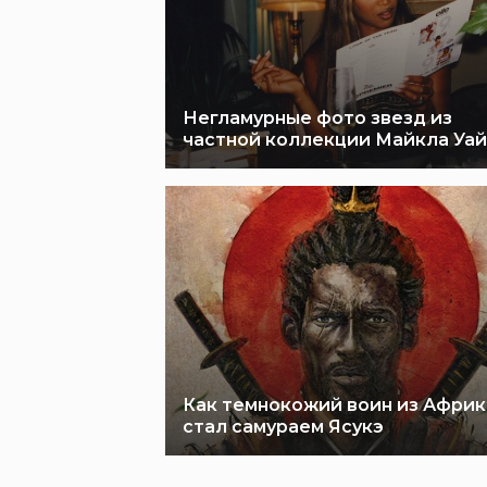
Негламурные фото звезд из
частной коллекции Майкла Уай
Как темнокожий воин из Африк
стал самураем Ясукэ