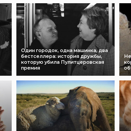
Один городок, одна машинка, два
бестселлера: история дружбы,
Не
которую убила Пулитцеровская
ко
премия
об