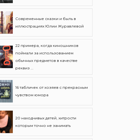
Современные сказки и быль в
иллюстрациях Юлии Журавлевой
22 примера, когда киношников
поймали за использованием
обычных предметов в качестве
реквиз ...
16 табличек от хозяев с прекрасным
чувством юмора
20 находчивых детей, хитрости
которым точно не занимать