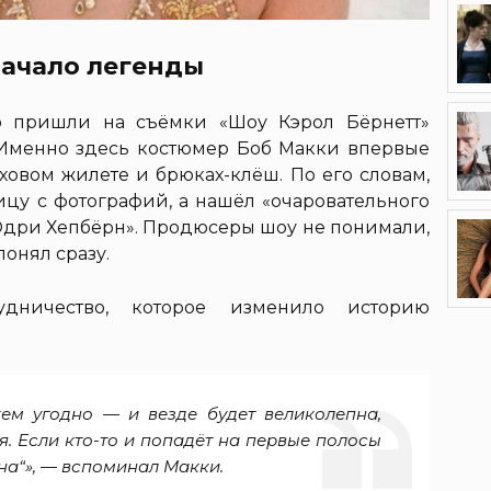
начало легенды
о пришли на съёмки «Шоу Кэрол Бёрнетт»
 Именно здесь костюмер Боб Макки впервые
ховом жилете и брюках-клёш. По его словам,
цу с фотографий, а нашёл «очаровательного
 Одри Хепбёрн». Продюсеры шоу не понимали,
понял сразу.
удничество, которое изменило историю
кем угодно — и везде будет великолепна,
я. Если кто-то и попадёт на первые полосы
на“», — вспоминал Макки.