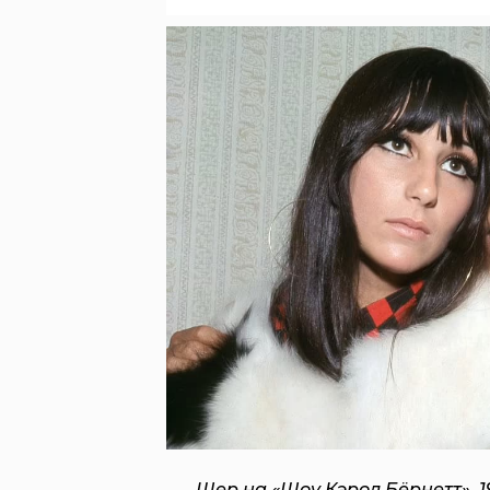
Шер на «Шоу Кэрол Бёрнетт», 1