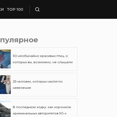
КИ
TOP 100
Поиск
пулярное
30 необычайно красивых птиц, о
которых вы, возможно, не слышали
25 человек, которых настигло
невезение
В последнюю ходку: как хоронили
криминальных авторитетов 90-х