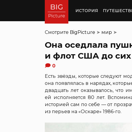
ИСТОРИЯ
ПУТЕШЕСТВ
Смотрите
BigPicture
➤
мир
➤
Она оседлала пушк
и флот США до сих
0
Есть звёзды, которые следуют моде
она появлялась в нарядах, которы
двадцать лет оказывалось, что и
ей исполняется 80 лет. Вспомин
историей сам по себе — от прозрач
из перьев на «Оскаре» 1986-го.