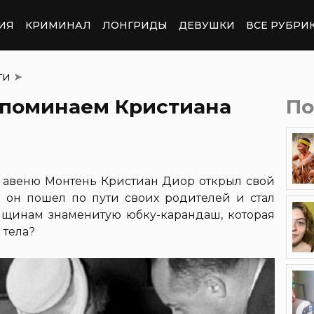
ИЯ
КРИМИНАЛ
ЛОНГРИДЫ
ДЕВУШКИ
ВСЕ РУБРИ
ти
➤
споминаем Кристиана
По
на авеню Монтень Кристиан Диор открыл свой
 он пошел по пути своих родителей и стал
нщинам знаменитую юбку-карандаш, которая
 тела?