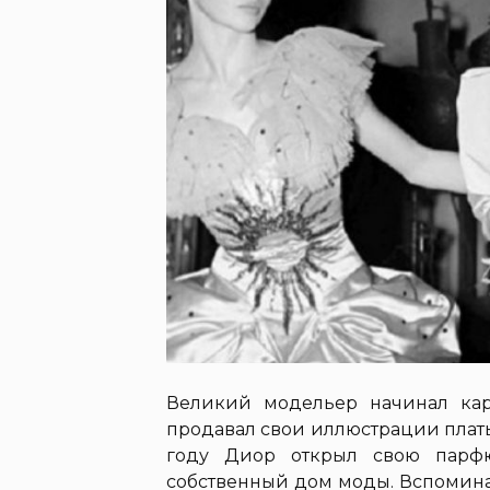
Великий модельер начинал ка
продавал свои иллюстрации платьев
году Диор открыл свою парф
собственный дом моды. Вспомина