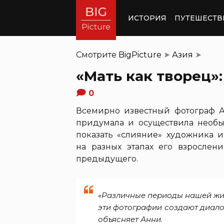
ИСТОРИЯ
ПУТЕШЕСТВ
Смотрите
BigPicture
➤
Азия
➤
«Мать как творец»:
0
Всемирно известный фотограф Ан
придумала и осуществила необы
показать «слияние» художника 
на разных этапах его взросле
предыдущего.
«Различные периоды нашей жиз
эти фотографии создают диало
объясняет Анни.