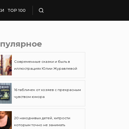
КИ
TOP 100
Поиск
пулярное
Современные сказки и быль в
иллюстрациях Юлии Журавлевой
16 табличек от хозяев с прекрасным
чувством юмора
20 находчивых детей, хитрости
которым точно не занимать