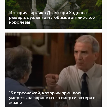
История карлика Джеффри Хадсона –
рыцаря, дуэлянта и любимца английской
королевы
15 персонажей, которым пришлось
умереть на экране из-за смерти актера в
жизни