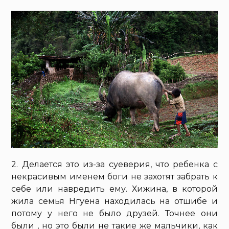
2. Делается это из-за суеверия, что ребенка с
некрасивым именем боги не захотят забрать к
себе или навредить ему. Хижина, в которой
жила семья Нгуена находилась на отшибе и
потому у него не было друзей. Точнее они
были , но это были не такие же мальчики, как