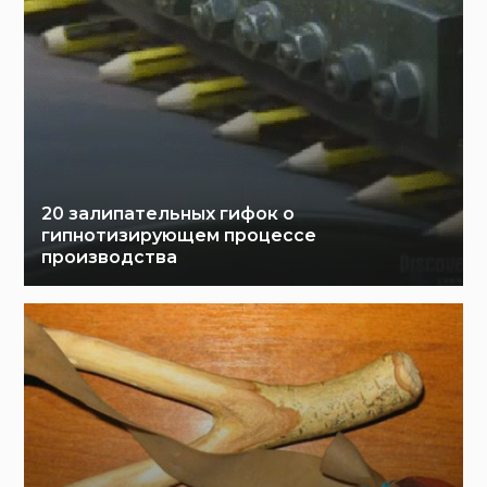
20 залипательных гифок о
гипнотизирующем процессе
производства