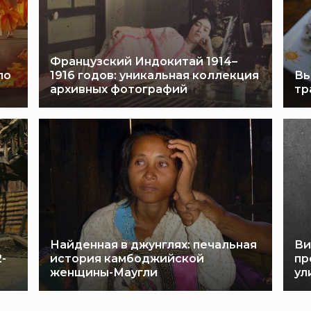
Французский Индокитай 1914–
ло
1916 годов: уникальная коллекция
Вь
архивных фотографий
тр
Найденная в джунглях: печальная
Ви
-
история камбоджийской
пр
женщины-Маугли
ул