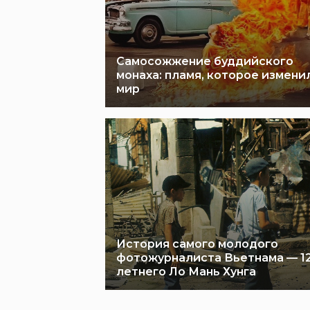
Самосожжение буддийского
монаха: пламя, которое измени
мир
История самого молодого
фотожурналиста Вьетнама — 12
летнего Ло Мань Хунга