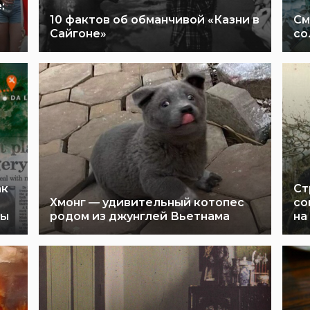
:
10 фактов об обманчивой «Казни в
См
Сайгоне»
со
ак
Ст
Хмонг — удивительный котопес
со
фы
родом из джунглей Вьетнама
на