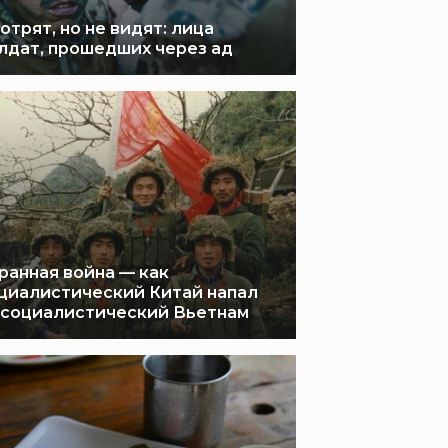
отрят, но не видят: лица
лдат, прошедших через ад
ранная война — как
циалистический Китай напал
 социалистический Вьетнам