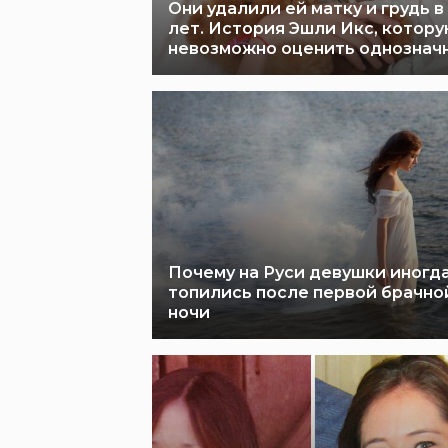
Они удалили ей матку и грудь в
лет. История Эшли Икс, котор
невозможно оценить однознач
Почему на Руси девушки иногд
топились после первой брачно
ночи