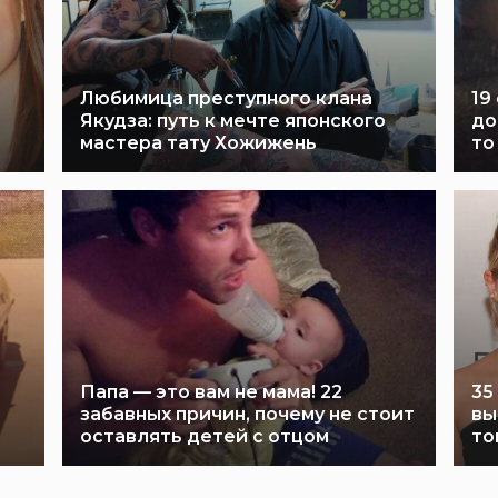
Любимица преступного клана
19
Якудза: путь к мечте японского
до
мастера тату Хожижень
то
Папа — это вам не мама! 22
35
забавных причин, почему не стоит
вы
оставлять детей с отцом
то