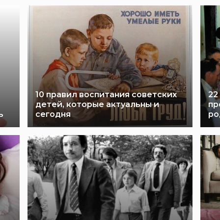
10 правил воспитания советских
22
детей, которые актуальны и
пр
ь
сегодня
ро