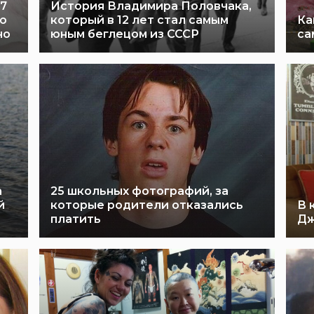
 7
История Владимира Половчака,
ую
который в 12 лет стал самым
Ка
но
юным беглецом из СССР
са
а
25 школьных фотографий, за
й
которые родители отказались
В 
платить
Дж