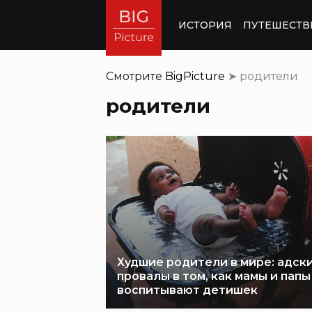
ИСТОРИЯ
ПУТЕШЕСТВ
Смотрите
BigPicture
➤
родители
родители
Худшие родители в мире: адск
провалы в том, как мамы и папы
воспитывают детишек