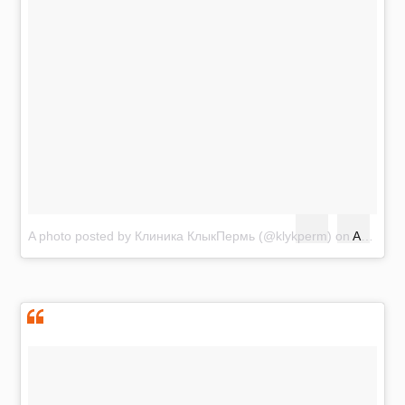
A photo posted by Клиника КлыкПермь (@klykperm)
on
Aug 11, 2016 at 7:23am PDT