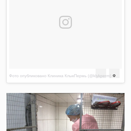
Фото опубликовано Клиника КлыкПермь (@klykperm)
Фев 6 2016 в 7:04 PST