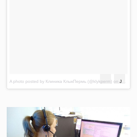
A photo posted by Клиника КлыкПермь (@klykperm)
on
Jul 1, 2016 at 5:07pm PDT