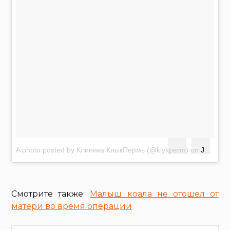
A photo posted by Клиника КлыкПермь (@klykperm)
on
Jul 26, 2016 at 7:52am PDT
Смотрите также:
Малыш коала не отошел от
матери во время операции