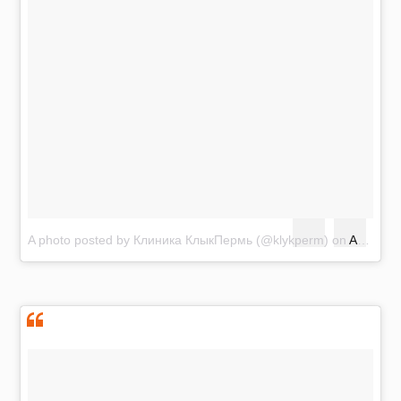
A photo posted by Клиника КлыкПермь (@klykperm)
on
Aug 22, 2016 at 7:42am PDT