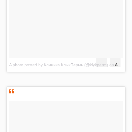
A photo posted by Клиника КлыкПермь (@klykperm)
on
Aug 10, 2016 at 4:20am PDT