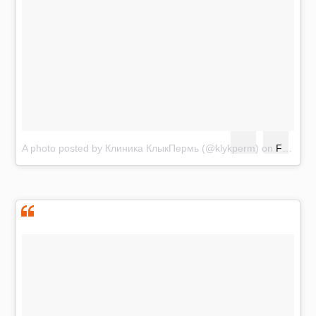
A photo posted by Клиника КлыкПермь (@klykperm)
on
Feb 11, 2016 at 3:44pm PST