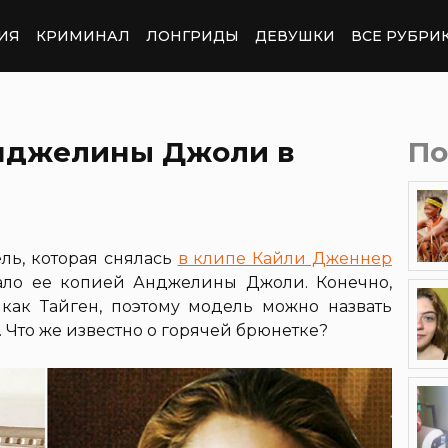
ИЯ
КРИМИНАЛ
ЛОНГРИДЫ
ДЕВУШКИ
ВСЕ РУБРИ
Анджелины Джоли в
По
ель, которая снялась
в клипе Кайли Дженнер
вало ее копией Анджелины Джоли. Конечно,
как Тайген, поэтому модель можно назвать
 Что же известно о горячей брюнетке?