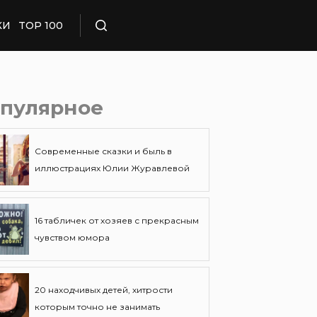
КИ
TOP 100
Поиск
пулярное
Современные сказки и быль в
иллюстрациях Юлии Журавлевой
16 табличек от хозяев с прекрасным
чувством юмора
20 находчивых детей, хитрости
которым точно не занимать