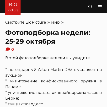
Поиск
Смотрите
BigPicture
➤
мир
➤
Фотоподборка недели:
25-29 октября
0
В этой фотоподборке недели вы увидите:
* легендарный Aston Martin DB5 выставлен на
аукцион;
* уничтожение конфискованного оружия в
Панаме;
* уничтожение подделок швейцарских часов в
Берне;
* танцы стюардесс…