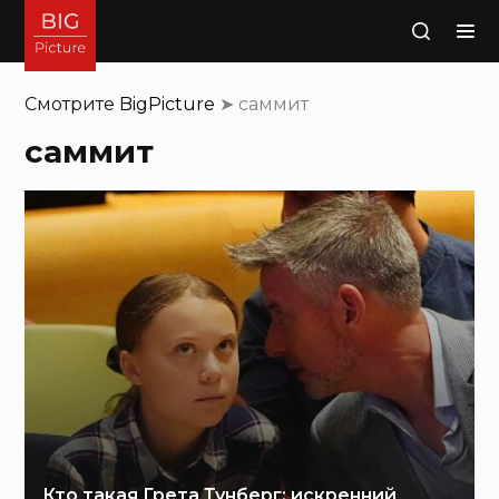
Поиск
Смотрите
BigPicture
➤
саммит
саммит
Кто такая Грета Тунберг: искренний