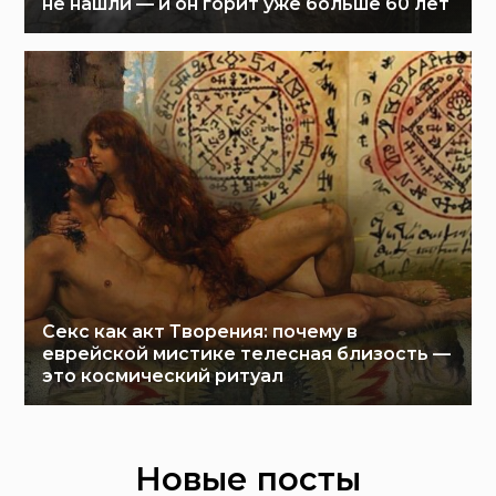
не нашли — и он горит уже больше 60 лет
Секс как акт Творения: почему в
еврейской мистике телесная близость —
это космический ритуал
Новые посты