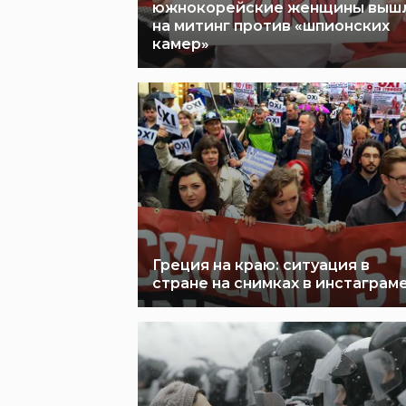
южнокорейские женщины выш
на митинг против «шпионских
камер»
Греция на краю: ситуация в
стране на снимках в инстаграм