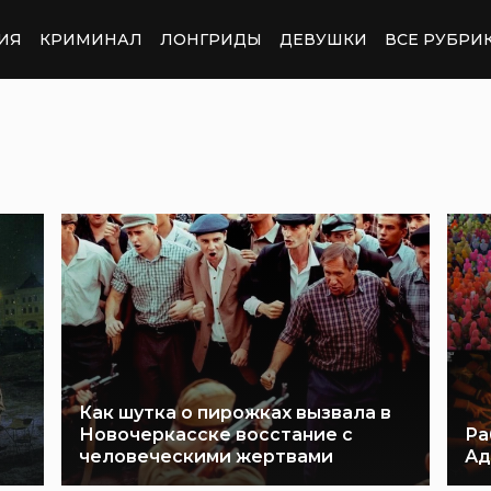
ИЯ
КРИМИНАЛ
ЛОНГРИДЫ
ДЕВУШКИ
ВСЕ РУБРИ
Как шутка о пирожках вызвала в
Новочеркасске восстание с
Ра
человеческими жертвами
Ад