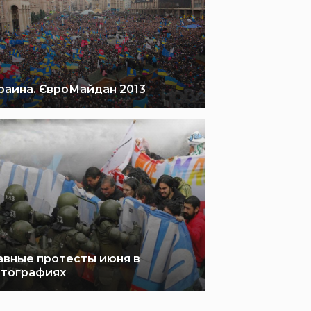
раина. ЄвроМайдан 2013
авные протесты июня в
тографиях