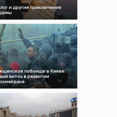
лог и другие приключения
урмы
ещенское побоище в Киеве:
вый виток в развитии
ромайдана