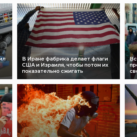
ил
В Иране фабрика делает флаги
Вс
США и Израиля, чтобы потом их
пр
показательно сжигать
св