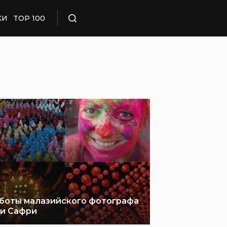
КИ
TOP 100
Поиск
боты малазийского фотографа
и Сафри