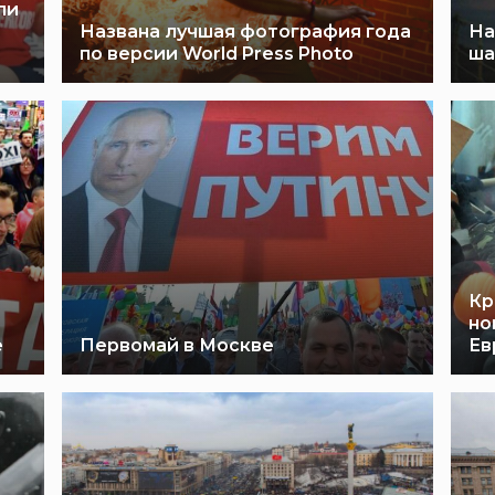
ли
Названа лучшая фотография года
На
по версии World Press Photo
ша
Кр
но
е
Первомай в Москве
Ев