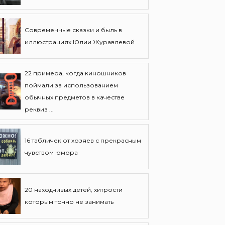
Современные сказки и быль в
иллюстрациях Юлии Журавлевой
22 примера, когда киношников
поймали за использованием
обычных предметов в качестве
реквиз ...
16 табличек от хозяев с прекрасным
чувством юмора
20 находчивых детей, хитрости
которым точно не занимать