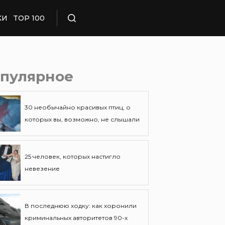
КИ
TOP 100
Поиск
пулярное
30 необычайно красивых птиц, о
которых вы, возможно, не слышали
25 человек, которых настигло
невезение
В последнюю ходку: как хоронили
криминальных авторитетов 90-х