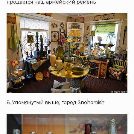
продаётся наш армейский ремень
8. Упомянутый выше, город Snohomish