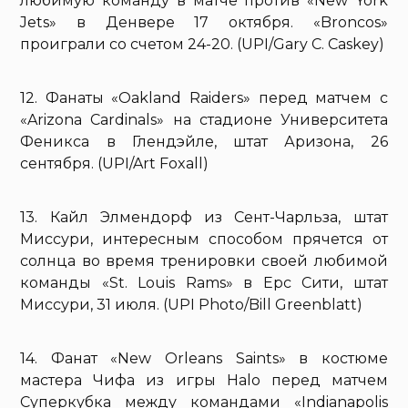
любимую команду в матче против «New York
Jets» в Денвере 17 октября. «Broncos»
проиграли со счетом 24-20. (UPI/Gary C. Caskey)
12. Фанаты «Oakland Raiders» перед матчем с
«Arizona Cardinals» на стадионе Университета
Феникса в Глендэйле, штат Аризона, 26
сентября. (UPI/Art Foxall)
13. Кайл Элмендорф из Сент-Чарльза, штат
Миссури, интересным способом прячется от
солнца во время тренировки своей любимой
команды «St. Louis Rams» в Ерс Сити, штат
Миссури, 31 июля. (UPI Photo/Bill Greenblatt)
14. Фанат «New Orleans Saints» в костюме
мастера Чифа из игры Halo перед матчем
Суперкубка между командами «Indianapolis