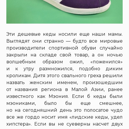
Эти дешевые кеды носили еще наши мамы.
Выглядят они странно — будто все мировые
производители спортивной обуви случайно
закрыли на складе свой товар, а он ночью
волшебным образом ожил, «поженился»
и к утру размножился, подобно диким
кроликам. Дитя этого свального греха решили
назвать женским именем, произошедшим
от названия региона в Малой Азии, ранее
известного как Мэония. Если б кеды были
мэониками, было бы еще смешнее,
но на сегодняшний день это полосатое чудо
все же гордо носит имя «лидские кеды, удел
хипстера». Если вы не суеверны насчет двух