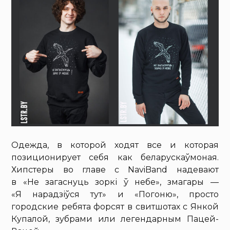
Одежда, в которой ходят все и которая
позиционирует себя как беларускаўмоная.
Хипстеры во главе с NaviBand надевают
в «Не загаснуць зоркі ў небе», змагары —
«Я нарадзіўся тут» и «Погоню», просто
городские ребята форсят в свитшотах с Янкой
Купалой, зубрами или легендарным Пацей-