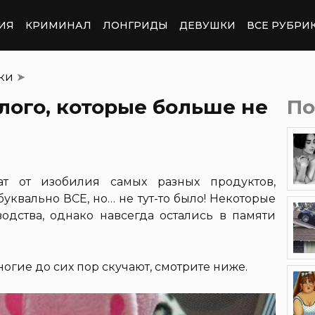
ИЯ
КРИМИНАЛ
ЛОНГРИДЫ
ДЕВУШКИ
ВСЕ РУБРИ
тки
➤
лого, которые больше не
По
ат от изобилия самых разных продуктов,
буквально ВСЕ, но… не тут-то было! Некоторые
одства, однако навсегда остались в памяти
огие до сих пор скучают, смотрите ниже.