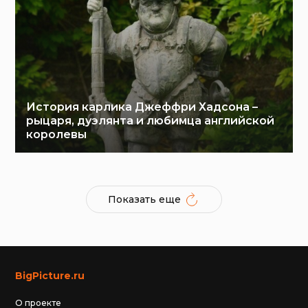
История карлика Джеффри Хадсона –
рыцаря, дуэлянта и любимца английской
королевы
Показать еще
BigPicture.ru
О проекте